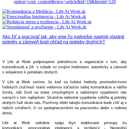
option=com_content&view=article&id=19&Itemid=120
Ako žiť a pracovať tak, aby sme čo najlepšie naplnili vlastné
potreby a zároveň brali ohľad na potreby druhých?
V Life at Work podporujeme jednotlivcov a organizácie v tom, aby
komunikovali a žili v súlade so svojimi hodnotami, autenticky a zároveň
s rešpektom k potrebám druhých.
V Life at Work veríme, že keď sa ľudské hodnoty prostredníctvom
ľudských zručností stanú vedomou súčasťou našej komunikácie a nášho
života, náš život sa stane zmysluplným a radostným vyjadrením nás
samých v tom najlepšom. Skutočne radostné vyjadrenie zahŕňa aj potreby
druhých ľudí okolo nás
.
Pozitívny efekt takejto komunikácie bude cítiť aj v
našich vzťahoch, či so spolupracovníkmi na pracovisku alebo s rodinou
doma.
Life at Work unikátne spája štyri etablované prístupy ku
komunikácii, emocionálnej inteligencii a reziliencii - Nenásilnú