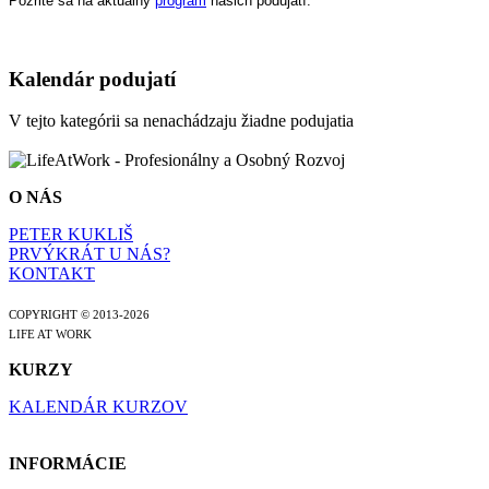
Pozrite sa na aktuálny
program
našich podujatí.
Kalendár podujatí
V tejto kategórii sa nenachádzaju žiadne podujatia
O NÁS
PETER KUKLIŠ
PRVÝKRÁT U NÁS?
KONTAKT
COPYRIGHT © 2013-
2026
LIFE AT WORK
KURZY
KALENDÁR KURZOV
INFORMÁCIE