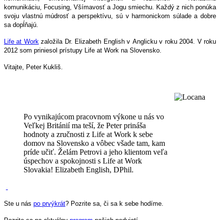
komunikáciu, Focusing, Všímavosť a Jogu smiechu. Každý z nich ponúka
svoju vlastnú múdrosť a perspektívu, sú v harmonickom súlade a dobre
sa dopĺňajú.
Life at Work
založila Dr. Elizabeth English v Anglicku v roku 2004. V roku
2012 som priniesol prístupy Life at Work na Slovensko.
Vitajte,
Peter Kukliš.
Po vynikajúcom pracovnom výkone u nás vo
Veľkej Británií ma teší, že Peter
prináša
hodnoty a zručnosti z Life at Work k sebe
domov na Slovensko a
vôbec
všade tam, kam
príde učiť.
Želám Petrovi a jeho klientom veľa
úspechov a spokojnosti s Life at Work
Slovakia! Elizabeth English, DPhil.
Ste u nás
po prvýkrát
? Pozrite sa, či sa k sebe hodíme.