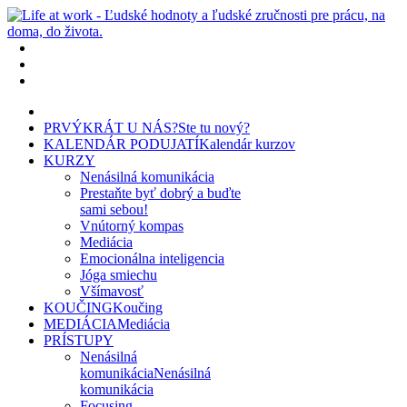
PRVÝKRÁT U NÁS?
Ste tu nový?
KALENDÁR PODUJATÍ
Kalendár kurzov
KURZY
Nenásilná komunikácia
Prestaňte byť dobrý a buďte
sami sebou!
Vnútorný kompas
Mediácia
Emocionálna inteligencia
Jóga smiechu
Všímavosť
KOUČING
Koučing
MEDIÁCIA
Mediácia
PRÍSTUPY
Nenásilná
komunikácia
Nenásilná
komunikácia
Focusing